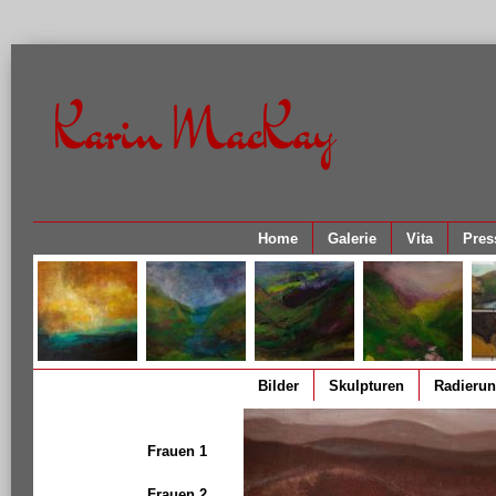
Karin MacKay
Home
Galerie
Vita
Pres
Bilder
Skulpturen
Radieru
Frauen 1
Frauen 2