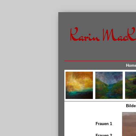
Karin MacK
Hom
Bilde
Frauen 1
Frauen 2