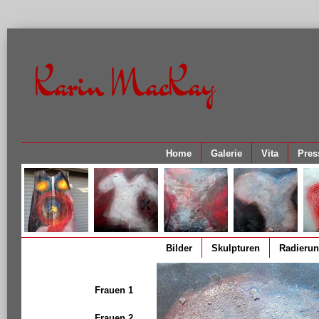
Karin MacKay
Home
Galerie
Vita
Pres
Bilder
Skulpturen
Radieru
Frauen 1
Frauen 2