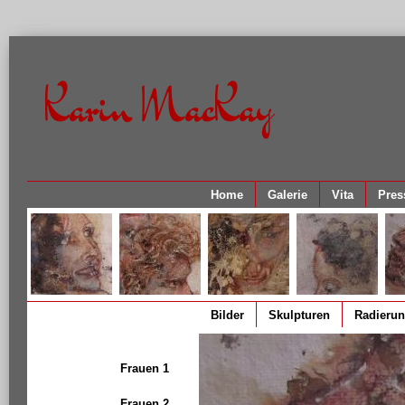
Karin MacKay
Home
Galerie
Vita
Pres
Bilder
Skulpturen
Radieru
Frauen 1
Frauen 2